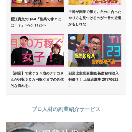
主婦が副業で稼ぐ。自分に合った
やり方を見つけるのが一番の近道
堀江貴文のQ&A「副業で稼ぐに
かもしれな…
は！？」〜vol.1126〜
【副業】で稼ぐ２４歳のナナコさ
副業比主業更賺錢 甚麼秘招收入
んが月収５０万円稼ぐまでの具体
翻倍？！ 上班這黨事 20170622
的な流れを…
…
プロ人材の副業紹介サービス