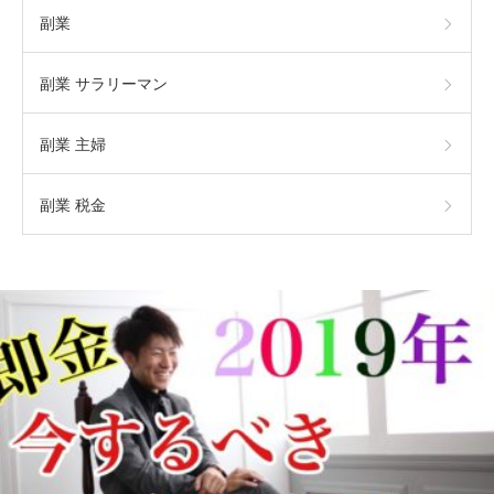
副業
副業 サラリーマン
副業 主婦
副業 税金
 サラリーマン
副業