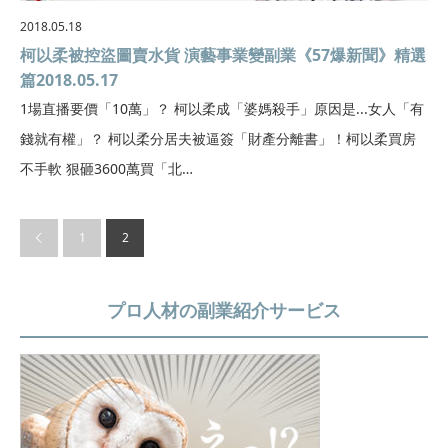
2018.05.18
柯以柔被控盜圖賣水貨 演藝事業變副業《57爆新聞》精選
篇2018.05.17
1場直播要價「10萬」？ 柯以柔成「婆媽殺手」原因是...女人「有
錢就有權」？ 柯以柔分居夫被逼簽「財產分離書」！柯以柔買房
不手軟 狠砸3600萬買「北…
1
2
プロ人材の副業紹介サービス